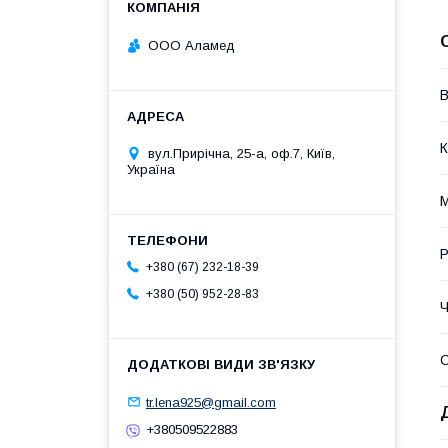
ООО Аламед
В
К
вул.Прирічна, 25-а, оф.7, Київ,
Україна
М
Р
+380 (67) 232-18-39
+380 (50) 952-28-83
Ч
О
tr.lena925@gmail.com
+380509522883