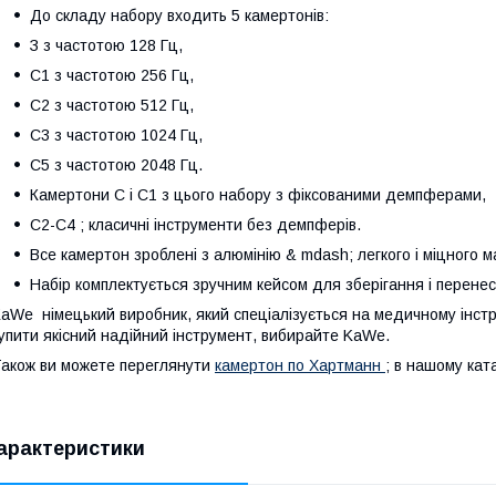
До складу набору входить 5 камертонів:
З з частотою 128 Гц,
С1 з частотою 256 Гц,
С2 з частотою 512 Гц,
С3 з частотою 1024 Гц,
С5 з частотою 2048 Гц.
Камертони С і С1 з цього набору з фіксованими демпферами,
С2-С4 ; класичні інструменти без демпферів.
Все камертон зроблені з алюмінію & mdash; легкого і міцного м
Набір комплектується зручним кейсом для зберігання і перене
aWе німецький виробник, який спеціалізується на медичному інстр
упити якісний надійний інструмент, вибирайте KaWе.
акож ви можете переглянути
камертон по Хартманн
; в нашому кат
арактеристики