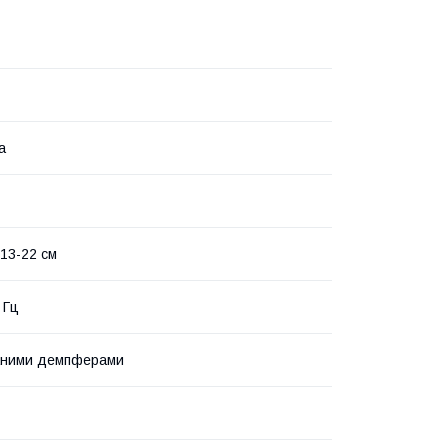
а
13-22 см
 Гц
аними демпферами