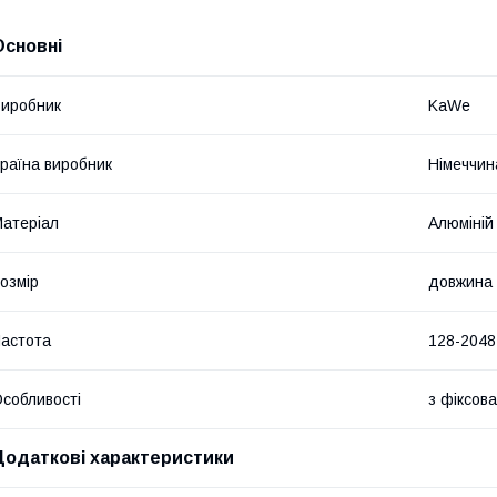
Основні
иробник
KaWe
раїна виробник
Німеччин
атеріал
Алюміній
озмір
довжина 
астота
128-2048
собливості
з фіксов
Додаткові характеристики