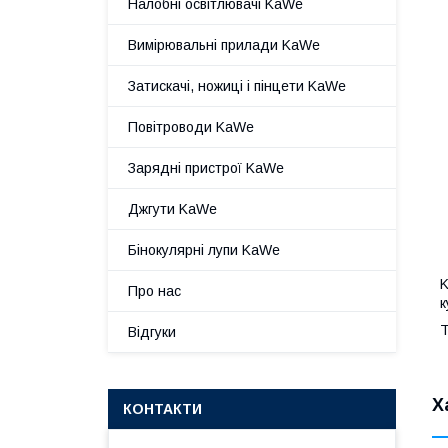
Налобні освітлювачі KaWe
Вимірювальні прилади KaWe
Затискачі, ножиці і пінцети KaWe
Повітроводи KaWe
Зарядні пристрої KaWe
Джгути KaWe
Бінокулярні лупи KaWe
K
Про нас
к
Т
Відгуки
Х
КОНТАКТИ