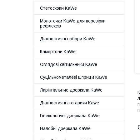
Стетоскопи KaWe
Молоточки KaWe для перевірки
рефлексів
Діагностичні набори KaWe
Камертони KaWe
Оглядові світильники KaWe
Суцільнометалеві шприци KaWe
Ларінгіальние дзеркала KaWe
К
л
Діагностичні ліхтарики Kawe
п
п
Гінекологічні дзеркала KaWe
Налобні дзеркала KaWe