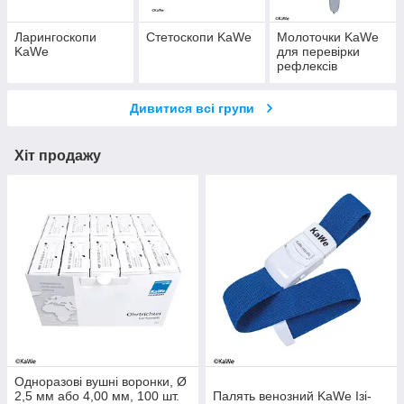
Ларингоскопи
Стетоскопи KaWe
Молоточки KaWe
KaWe
для перевірки
рефлексів
Дивитися всі групи
Хіт продажу
Одноразові вушні воронки, Ø
2,5 мм або 4,00 мм, 100 шт.
Палять венозний KaWe Ізі-