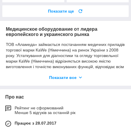
Показати ще
Медицинское оборудование от лидера
европейского и украинского рынка
ТОВ «Аламеда» займається постачанням медичних приладів
торгової марки KaWe (Німеччина) на ринок України з 2008
року. Устаткування для діагностики та огляду торговельної
марки KaWe (Німеччина) відрізняється високою якістю
виготовлення і точністю виконуваних функцій, відповідає всім
європейським стандартам і нормам якості. Реалізуємо
Показати все
діагностичні прилади німецького виробництва для
українських споживачів за максимально вигідними цінами і з
доставкою в будь-яку точку країни.
Прилади KaWe (Німеччина) для
Про нас
діагностики, огляду хворого
Рейтинг не сформований
Менше 5 відгуків за останній рік
До уваги відвідувачів сайту ТОВ «Аламеда» представлено
Працює з 28.07.2017
близько 300 медичних приладів для діагностики та огляду
пацієнтів. На віртуальній вітрині інтернет-магазину ви