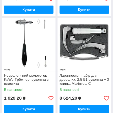
Купити
Купити
Неврологічний молоточок
Ларингоскоп набір для
KaWe Tрёмнер, рукоятка з
дорослих, 2,5 В1 рукоятка + 3
пластика
клинка Макінтош C
В наявності
В наявності
1 929,20
8 624,20
₴
₴
Купити
Купити