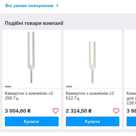
Всі умови повернення
Подібні товари компанії
Камертон з алюмінію c1
Камертон з алюмінію c2
Каме
256 Гц
512 Гц
для 
128 
3 004,60
2 314,50
3 6
₴
₴
Купити
Купити