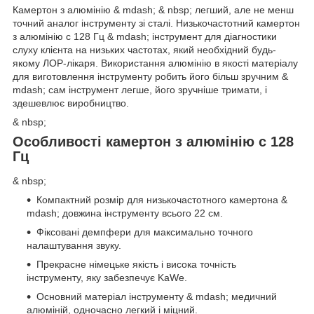
Камертон з алюмінію & mdash; & nbsp; легший, але не менш
точний аналог інструменту зі сталі. Низькочастотний камертон
з алюмінію c 128 Гц & mdash; інструмент для діагностики
слуху клієнта на низьких частотах, який необхідний будь-
якому ЛОР-лікаря. Використання алюмінію в якості матеріалу
для виготовлення інструменту робить його більш зручним &
mdash; сам інструмент легше, його зручніше тримати, і
здешевлює виробництво.
& nbsp;
Особливості камертон з алюмінію c 128
Гц
& nbsp;
Компактний розмір для низькочастотного камертона &
mdash; довжина інструменту всього 22 см.
Фіксовані демпфери для максимально точного
налаштування звуку.
Прекрасне німецьке якість і висока точність
інструменту, яку забезпечує KaWе.
Основний матеріал інструменту & mdash; медичний
алюміній, одночасно легкий і міцний.