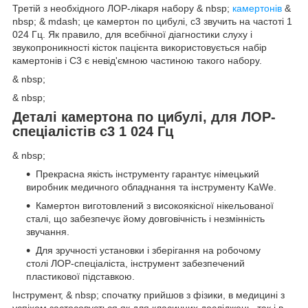
Третій з необхідного ЛОР-лікаря набору & nbsp;
камертонів
&
nbsp; & mdash; це камертон по цибулі, c3 звучить на частоті 1
024 Гц. Як правило, для всебічної діагностики слуху і
звукопроникності кісток пацієнта використовується набір
камертонів і С3 є невід'ємною частиною такого набору.
& nbsp;
& nbsp;
Деталі камертона по цибулі, для ЛОР-
спеціалістів c3 1 024 Гц
& nbsp;
Прекрасна якість інструменту гарантує німецький
виробник медичного обладнання та інструменту KaWе.
Камертон виготовлений з високоякісної нікельованої
сталі, що забезпечує йому довговічність і незмінність
звучання.
Для зручності установки і зберігання на робочому
столі ЛОР-спеціаліста, інструмент забезпечений
пластикової підставкою.
Інструмент, & nbsp; спочатку прийшов з фізики, в медицині з