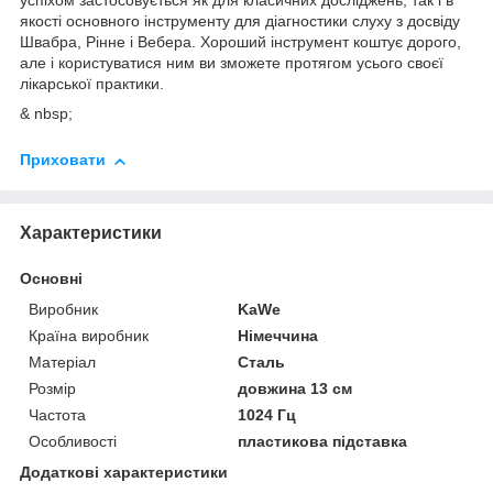
успіхом застосовується як для класичних досліджень, так і в
якості основного інструменту для діагностики слуху з досвіду
Швабра, Рінне і Вебера. Хороший інструмент коштує дорого,
але і користуватися ним ви зможете протягом усього своєї
лікарської практики.
& nbsp;
Приховати
Характеристики
Основні
Виробник
KaWe
Країна виробник
Німеччина
Матеріал
Сталь
Розмір
довжина 13 см
Частота
1024 Гц
Особливості
пластикова підставка
Додаткові характеристики