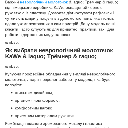
Важкий
неврологічний молоточок
& laquo; Трёмнер & raquo;
від німецького виробника KaWe оснащений чорною
рукояткою із пластику. Дозволяє діагностувати рефлекси і
чутливість шкіри у пацієнтів з допомогою пензлика і голки,
вдало укомплектованих в сам пристрій. Дану модель наші
клієнти часто купують як для приватної практики, так і для
роботи в державних медустановах.
& nbsp;
Як вибрати неврологічний молоточок
KaWe & laquo; Tрёмнер & raquo;
& nbsp;
Купуючи професійне обладнання у вигляді неврологічного
молоточка, лікаря-невролог вибере ту модель, яка буде
володіти:
стильним дизайном;
ергономічною формою;
комфортним вагою;
приємним матеріалом рукоятки.
Комбінація якісного хромованого металу і пластика