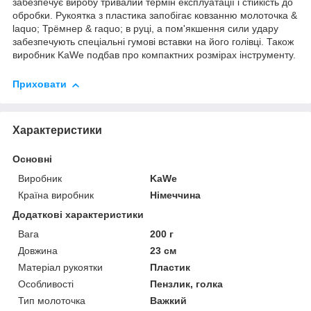
забезпечує виробу тривалий термін експлуатації і стійкість до
обробки. Рукоятка з пластика запобігає ковзанню молоточка &
laquo; Трёмнер & raquo; в руці, а пом'якшення сили удару
забезпечують спеціальні гумові вставки на його голівці. Також
виробник KaWe подбав про компактних розмірах інструменту.
Приховати
Характеристики
Основні
Виробник
KaWe
Країна виробник
Німеччина
Додаткові характеристики
Вага
200 г
Довжина
23 см
Матеріал рукоятки
Пластик
Особливості
Пензлик, голка
Тип молоточка
Важкий