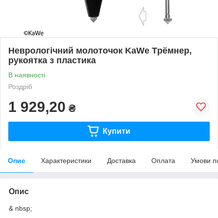
Неврологічний молоточок KaWe Tрёмнер,
рукоятка з пластика
В наявності
Роздріб
1 929,20
₴
Купити
Опис
Характеристики
Доставка
Оплата
Умови п
Опис
& nbsp;