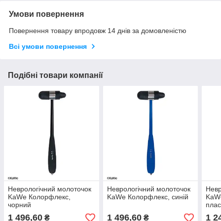
Умови повернення
Повернення товару впродовж 14 днів за домовленістю
Всі умови повернення
Подібні товари компанії
Неврологічний молоточок
Неврологічний молоточок
Невр
KaWe Колорфлекс,
KaWe Колорфлекс, синій
KaWe
чорний
плас
1 496,60
1 496,60
1 2
₴
₴