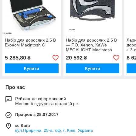
Набір для дорослих 2,5 В
Набір для дорослих 2,5 В
Лари
Економ Macintosh C
— F.O. Xenon, KaWe
доро
MEGALIGHT Macintosh
+ 3 
F.O.
5 285,80
20 592
8 6
₴
₴
Купити
Купити
Про нас
Рейтинг не сформований
Менше 5 відгуків за останній рік
Працює з 28.07.2017
м. Київ
вул.Прирічна, 25-а, оф.7, Київ, Україна