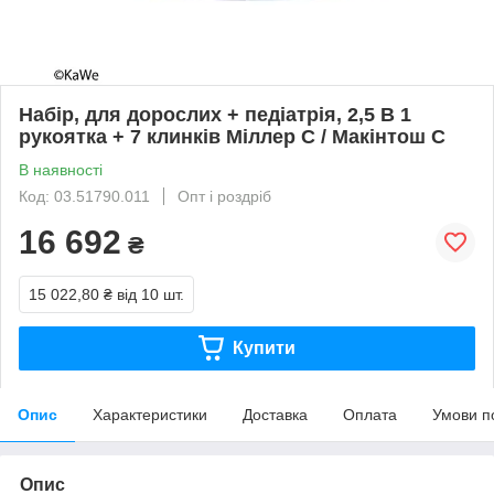
Набір, для дорослих + педіатрія, 2,5 В 1
рукоятка + 7 клинків Міллер C / Макінтош C
В наявності
Код: 03.51790.011
Опт і роздріб
16 692
₴
15 022,80 ₴
від 10 шт.
Купити
Опис
Характеристики
Доставка
Оплата
Умови п
Опис