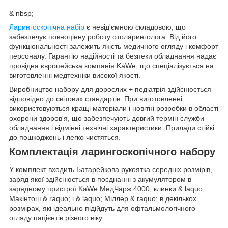
& nbsp;
Ларингоскопічна набір
є невід'ємною складовою, що
забезпечує повноцінну роботу отоларинголога. Від його
функціональності залежить якість медичного огляду і комфорт
персоналу. Гарантію надійності та безпеки обладнання надає
провідна європейська компанія KaWe, що спеціалізується на
виготовленні медтехніки високої якості.
Виробництво набору для дорослих + педіатрія здійснюється
відповідно до світових стандартів. При виготовленні
використовуються кращі матеріали і новітні розробки в області
охорони здоров'я, що забезпечують довгий термін служби
обладнання і відмінні технічні характеристики. Прилади стійкі
до пошкоджень і легко чистяться.
Комплектація ларингоскопічного набору
У комплект входить Батарейкова рукоятка середніх розмірів,
заряд якої здійснюється в поєднанні з акумулятором в
зарядному пристрої KaWe МедЧарж 4000, клинки & laquo;
Макінтош & raquo; і & laquo; Міллер & raquo; в декількох
розмірах, які ідеально підійдуть для офтальмологічного
огляду пацієнтів різного віку.