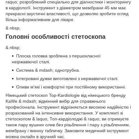
raquo; розроблений спеціально для діагностики і моніторингу
в кардіології. Інструмент з діаметром мембрани 45 мм має
прекрасні акустичні властивості, що дозволяє зробити огляд
більш інформативним для лікаря.
& nbsp;
Головні особливості стетоскопа
& nbsp;
Плоска головка зроблена з першокласної
неіржавіючої сталі.
Система & mdash; однотрубна.
Інтегровані дужки виготовлені з нержавіючої сталі.
Оливи м'які і комфортні при постійному використанні.
Німецький стетоскоп Top-Kardiologie від німецького бренду
KaWe & mdash; відмінний вибір для справжнього
професіонала. Інструмент відрізняється високою надійністю і
розрахований на інтенсивне використання. У комплекті зі
стетоскопом & laquo; Топ-кардіолоджі & raquo; ви отримуєте
також пару вушних олив без різьблення і пару з різьбленням,
мембрану і іменну табличку. Замовити медичний інструмент
можна онлайн в зручний час.