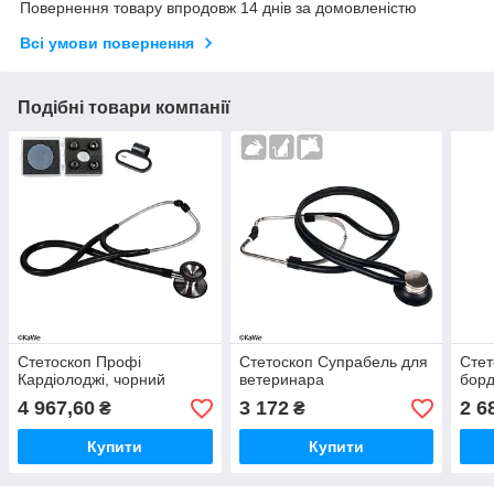
Повернення товару впродовж 14 днів за домовленістю
Всі умови повернення
Подібні товари компанії
Стетоскоп Профі
Стетоскоп Супрабель для
Стет
Кардіолоджі, чорний
ветеринара
бор
4 967,60
3 172
2 6
₴
₴
Купити
Купити