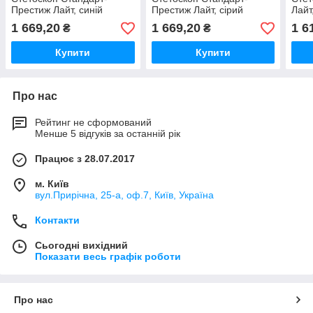
Престиж Лайт, синій
Престиж Лайт, сірий
Лайт
1 669,20
1 669,20
1 6
₴
₴
Купити
Купити
Про нас
Рейтинг не сформований
Менше 5 відгуків за останній рік
Працює з 28.07.2017
м. Київ
вул.Прирічна, 25-а, оф.7, Київ, Україна
Контакти
Сьогодні вихідний
Показати весь графік роботи
Про нас