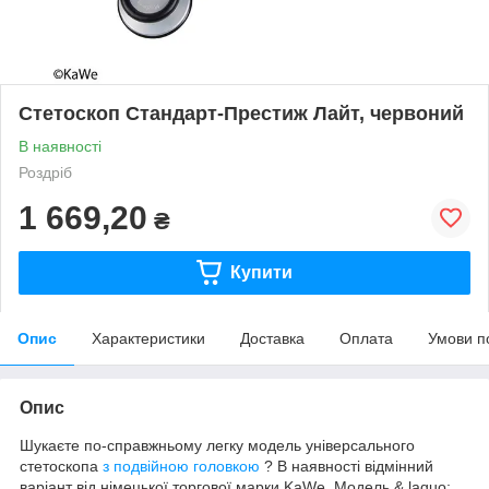
Стетоскоп Стандарт-Престиж Лайт, червоний
В наявності
Роздріб
1 669,20
₴
Купити
Опис
Характеристики
Доставка
Оплата
Умови п
Опис
Шукаєте по-справжньому легку модель універсального
стетоскопа
з подвійною головкою
? В наявності відмінний
варіант від німецької торгової марки KaWe. Модель & laquo;