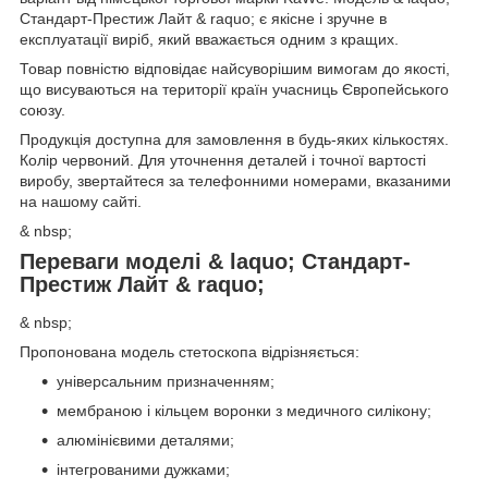
Стандарт-Престиж Лайт & raquo; є якісне і зручне в
експлуатації виріб, який вважається одним з кращих.
Товар повністю відповідає найсуворішим вимогам до якості,
що висуваються на території країн учасниць Європейського
союзу.
Продукція доступна для замовлення в будь-яких кількостях.
Колір червоний. Для уточнення деталей і точної вартості
виробу, звертайтеся за телефонними номерами, вказаними
на нашому сайті.
& nbsp;
Переваги моделі & laquo; Стандарт-
Престиж Лайт & raquo;
& nbsp;
Пропонована модель стетоскопа відрізняється:
універсальним призначенням;
мембраною і кільцем воронки з медичного силікону;
алюмінієвими деталями;
інтегрованими дужками;