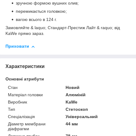
зручною формою вушних олив;
перемикається головкою;
вагою всього в 124 г.
Замовляйте & laquo; Стандарт-Престиж Лайт & raquo; від
KaWe прямо зараз.
Приховати
Характеристики
Основні атрибути
Стан
Новий
Матеріал головки
Алюміній
Виробник
KaWe
Тип
Стетоскоп
Спеціалізація
Універсальний
Діаметр мембрани
44 мм
діафрагми
Довжина трубок
78 см