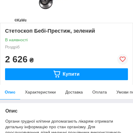
Стетоскоп Бебі-Престиж, зелений
В наявності
Роздріб
2 626
₴
Купити
Опис
Характеристики
Доставка
Оплата
Умови п
Опис
Органи грудної клітини допомагають лікарям отримати
детальну інформацію про стан організму. Для
прослуховування дітей медичні працівники використовують