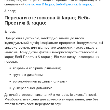
спеціальний
стетоскоп & laquo; Бебі-Престиж & raquo;
.
& nbsp;
Переваги стетоскопа & laquo; Бебі-
Престиж & raquo;
& nbsp;
Працюючи з дитиною, необхідно знайти до нього
індивідуальний підхід і зацікавити процесом. Інструменти, які
використовують для діагностики дорослих, часто лякають
малюків. Тому дитячі фахівці використовують стетоскоп &
laquo; Бебі-Престиж & raquo ;. Він має низку незаперечних
переваг:
яскравим колірним рішенням;
зручним дизайном;
ергономічними вушними оливами;
універсальної довжиною.
Дитячий стетоскоп виконаний з матеріалів високої якості.
Мембрана зменшена для зручного використання, але без
втрати можливості передавати звук.