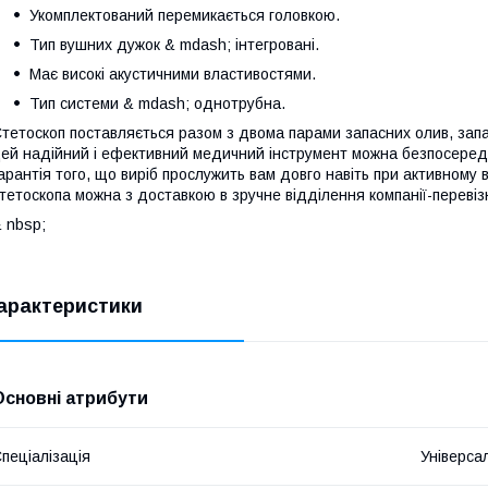
Укомплектований перемикається головкою.
Тип вушних дужок & mdash; інтегровані.
Має високі акустичними властивостями.
Тип системи & mdash; однотрубна.
тетоскоп поставляється разом з двома парами запасних олив, зап
ей надійний і ефективний медичний інструмент можна безпосередн
арантія того, що виріб прослужить вам довго навіть при активному
тетоскопа можна з доставкою в зручне відділення компанії-перевіз
 nbsp;
арактеристики
Основні атрибути
пеціалізація
Універса