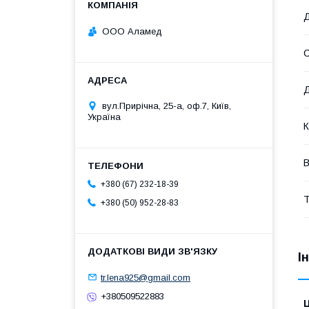
Д
ООО Аламед
Д
вул.Прирічна, 25-а, оф.7, Київ,
Україна
К
В
+380 (67) 232-18-39
Т
+380 (50) 952-28-83
І
tr.lena925@gmail.com
+380509522883
Ц