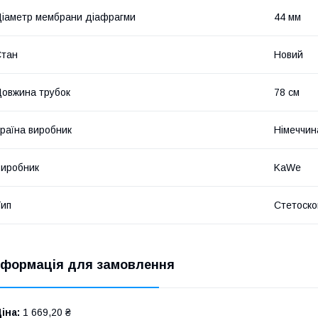
іаметр мембрани діафрагми
44 мм
Стан
Новий
овжина трубок
78 см
раїна виробник
Німеччин
иробник
KaWe
ип
Стетоско
нформація для замовлення
іна:
1 669,20 ₴