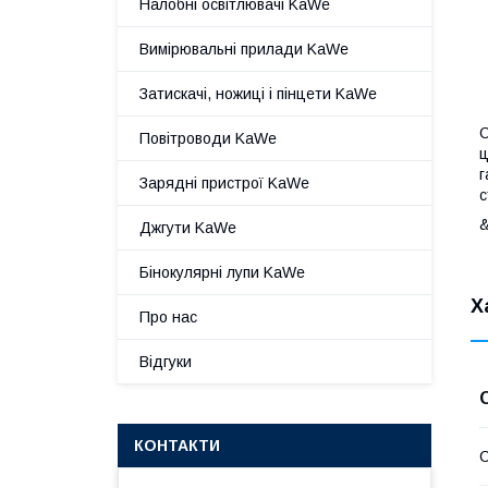
Налобні освітлювачі KaWe
Вимірювальні прилади KaWe
Затискачі, ножиці і пінцети KaWe
С
Повітроводи KaWe
ц
г
Зарядні пристрої KaWe
с
&
Джгути KaWe
Бінокулярні лупи KaWe
Х
Про нас
Відгуки
КОНТАКТИ
С