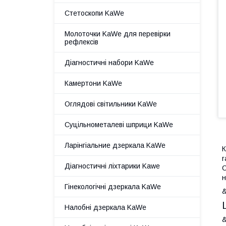
Стетоскопи KaWe
Молоточки KaWe для перевірки
рефлексів
Діагностичні набори KaWe
Камертони KaWe
Оглядові світильники KaWe
Суцільнометалеві шприци KaWe
Ларінгіальние дзеркала KaWe
r
Діагностичні ліхтарики Kawe
С
н
Гінекологічні дзеркала KaWe
&
Налобні дзеркала KaWe
&