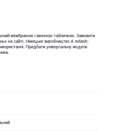
асний мембраною і іменною табличкою. Замовити
ьо на сайті. Німецьке виробництво & mdash;
 використанні. Придбати універсальну модель
ника.
льний