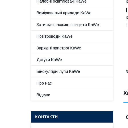
Налобні освітлювачі KaWe
&
Вимірювальні прилади KaWe
&
Затискачі, ножиці і пінцети KaWe
П
Повітроводи KaWe
Зарядні пристрої KaWe
Джгути KaWe
Бінокулярні лупи KaWe
З
Про нас
Х
Відгуки
КОНТАКТИ