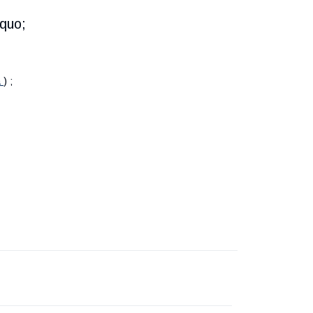
quo;
а
) ;