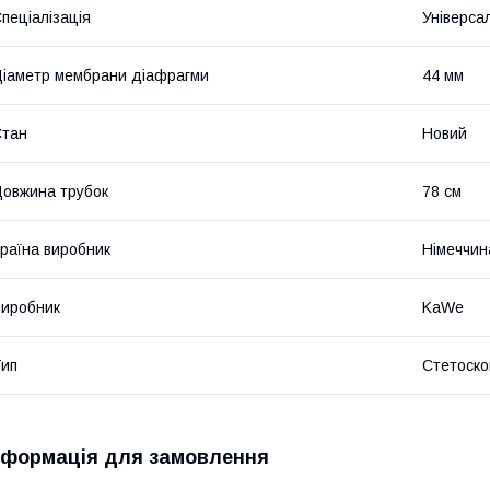
пеціалізація
Універса
іаметр мембрани діафрагми
44 мм
Стан
Новий
овжина трубок
78 см
раїна виробник
Німеччин
иробник
KaWe
ип
Стетоско
нформація для замовлення