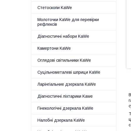
Стетоскопи KaWe
Молоточки KaWe для перевірки
рефлексів
Діагностичні набори KaWe
Камертони KaWe
Оглядові світильники KaWe
Суцільнометалеві шприци KaWe
Ларінгіальние дзеркала KaWe
В
Діагностичні ліхтарики Kawe
r
с
Гінекологічні дзеркала KaWe
Т
ц
Налобні дзеркала KaWe
с