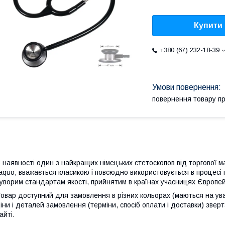
Купити
+380 (67) 232-18-39
повернення товару п
 наявності один з найкращих німецьких стетоскопов від торгової
aquo; вважається класикою і повсюдно використовується в процесі 
уворим стандартам якості, прийнятим в країнах учасницях Європей
овар доступний для замовлення в різних кольорах (маються на уваз
іни і деталей замовлення (терміни, спосіб оплати і доставки) зв
айті.