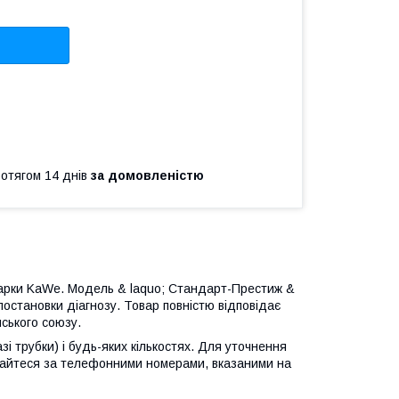
ротягом 14 днів
за домовленістю
 марки KaWe. Модель & laquo; Стандарт-Престиж &
постановки діагнозу. Товар повністю відповідає
ського союзу.
і трубки) і будь-яких кількостях. Для уточнення
ертайтеся за телефонними номерами, вказаними на