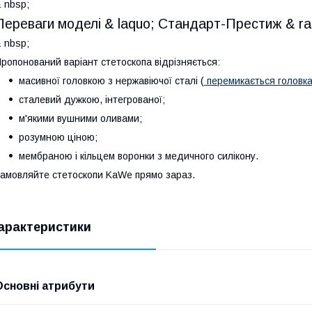
 nbsp;
Переваги моделі & laquo; Стандарт-Престиж & ra
 nbsp;
ропонований варіант стетоскопа відрізняється:
масивної головкою з нержавіючої сталі (
перемикається головк
сталевий дужкою, інтегрованої;
м'якими вушними оливами;
розумною ціною;
мембраною і кільцем воронки з медичного силікону.
амовляйте стетоскопи KaWe прямо зараз.
арактеристики
Основні атрибути