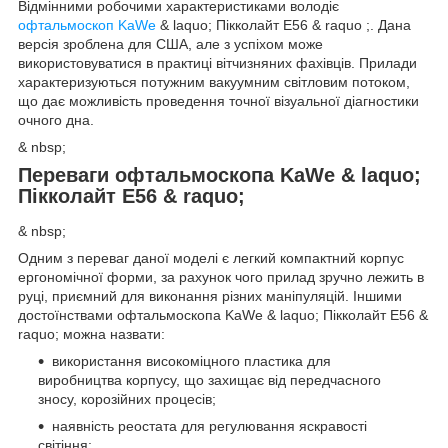
Відмінними робочими характеристиками володіє
офтальмоскоп KaWe
& laquo; Пікколайт E56 & raquo ;. Дана
версія зроблена для США, але з успіхом може
використовуватися в практиці вітчизняних фахівців. Прилади
характеризуються потужним вакуумним світловим потоком,
що дає можливість проведення точної візуальної діагностики
очного дна.
& nbsp;
Переваги офтальмоскопа KaWe & laquo;
Пікколайт E56 & raquo;
& nbsp;
Одним з переваг даної моделі є легкий компактний корпус
ергономічної форми, за рахунок чого прилад зручно лежить в
руці, приємний для виконання різних маніпуляцій. Іншими
достоїнствами офтальмоскопа KaWe & laquo; Пікколайт E56 &
raquo; можна назвати:
використання високоміцного пластика для
виробництва корпусу, що захищає від передчасного
зносу, корозійних процесів;
наявність реостата для регулювання яскравості
світіння;