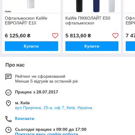
Офтальмоскоп KaWe
KaWe ПІККОЛАЙТ E50
Офт
EВРОЛАЙТ E10
офтальмоскоп
EВР
6 125,60
5 813,60
7 4
₴
₴
Купити
Купити
Про нас
Рейтинг не сформований
Менше 5 відгуків за останній рік
Працює з 28.07.2017
м. Київ
вул.Прирічна, 25-а, оф.7, Київ, Україна
Контакти
Сьогодні працює з 09:00 до 17:00
Показати весь графік роботи