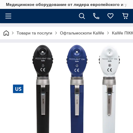
Медицинское оборудование от лидера европейского и укр
Товари та послуги
Офтальмоскопи KaWe
KaWe ПІК