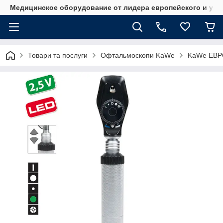
Медицинское оборудование от лидера европейского и укр
Товари та послуги
Офтальмоскопи KaWe
KaWe EВР