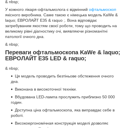
& nbsp;
У кожного лікаря-офтальмолога є відмінний
офтальмоскоп
якісного виробника. Саме такою є німецька модель KaWe &
laquo; EВРОЛАЙТ E35 & raquo ;. Вона відповідає
затребуваним якостям своєї роботи, тому що проводить на
великому рівні діагностику очі, виявляючи різноманітні
патології очного дна.
& nbsp;
Переваги офтальмоскопа KaWe & laquo;
EВРОЛАЙТ E35 LED & raquo;
& nbsp;
Ця модель проводить безтіньове обстеження очного
дна.
Виконана в високоточної техніки.
Вбудована LED-лампа прослужить приблизно 50 000
годин.
Доступна ціна офтальмоскопа, яка виправдає себе в
роботі.
Високоергономічная конструкція моделі дозволяє