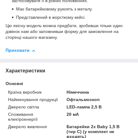
застосовувати її в різних положеннях.
Має батарейковому рукоять з металу.
Представлений в жорсткому кейсі.
Цю якісну модель можна придбати, зробивши тільки один
дзвінок нам або заповнивши форму для замовлення на
сторінці нашого магазину.
Приховати
Характеристики
Основні
Країна виробник
Німеччина
Найменування продукції
Офтальмоскоп
Джерело світла
LED-лампа 2,5 В
Споживання
20 мА
електроенергії
Джерело живлення
Батарейки 2x Baby 1,5 В
(тир C) (у комплект не
входять)