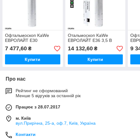
Офтальмоскоп KaWe
Отальмоскоп KaWe
Офт
EВРОЛАЙТ E30
EВРОЛАЙТ E36 3,5 В
EВР
7 477,60
14 132,60
9 3
₴
₴
Купити
Купити
Про нас
Рейтинг не сформований
Менше 5 відгуків за останній рік
Працює з 28.07.2017
м. Київ
вул.Прирічна, 25-а, оф.7, Київ, Україна
Контакти