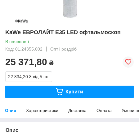
KaWe EВРОЛАЙТ E35 LED офтальмоскоп
В наявності
Код: 01.24355.002
Опт і роздріб
25 371,80
₴
22 834,20 ₴
від 5 шт.
Купити
Опис
Характеристики
Доставка
Оплата
Умови п
Опис