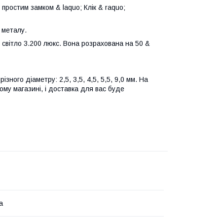
 простим замком & laquo; Клік & raquo;
 металу.
вітло 3.200 люкс. Вона розрахована на 50 &
ного діаметру: 2,5, 3,5, 4,5, 5,5, 9,0 мм. На
му магазині, і доставка для вас буде
а