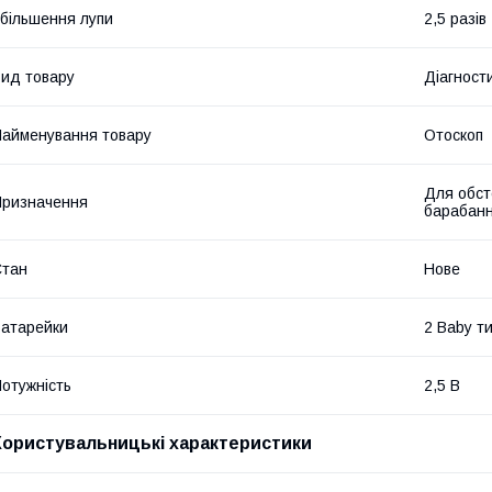
більшення лупи
2,5 разів
ид товару
Діагност
айменування товару
Отоскоп
Для обст
ризначення
барабанн
Стан
Нове
атарейки
2 Baby ти
отужність
2,5 В
Користувальницькі характеристики