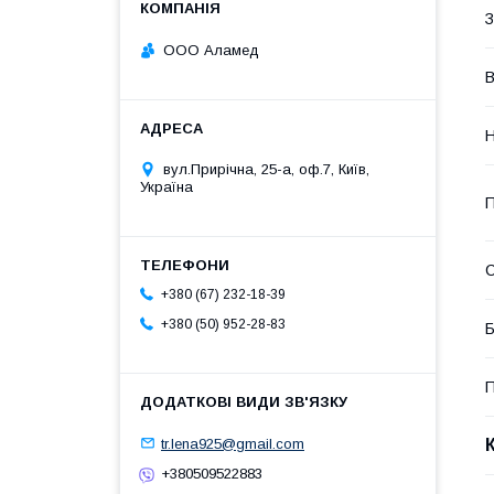
З
ООО Аламед
В
Н
вул.Прирічна, 25-а, оф.7, Київ,
Україна
П
+380 (67) 232-18-39
+380 (50) 952-28-83
Б
П
tr.lena925@gmail.com
+380509522883