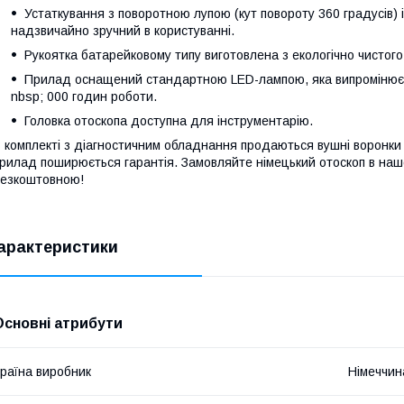
Устаткування з поворотною лупою (кут повороту 360 градусів) і
надзвичайно зручний в користуванні.
Рукоятка батарейковому типу виготовлена ​​з екологічно чистого
Прилад оснащений стандартною LED-лампою, яка випромінює с
nbsp; 000 годин роботи.
Головка отоскопа доступна для інструментарію.
 комплекті з діагностичним обладнання продаються вушні воронки різ
рилад поширюється гарантія. Замовляйте німецький отоскоп в нашо
езкоштовною!
арактеристики
Основні атрибути
раїна виробник
Німеччин