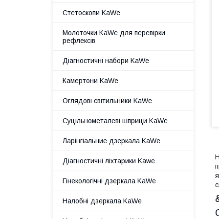
Стетоскопи KaWe
Молоточки KaWe для перевірки
рефлексів
Діагностичні набори KaWe
Камертони KaWe
Оглядові світильники KaWe
Суцільнометалеві шприци KaWe
Ларінгіальние дзеркала KaWe
Н
Діагностичні ліхтарики Kawe
п
я
Гінекологічні дзеркала KaWe
с
Налобні дзеркала KaWe