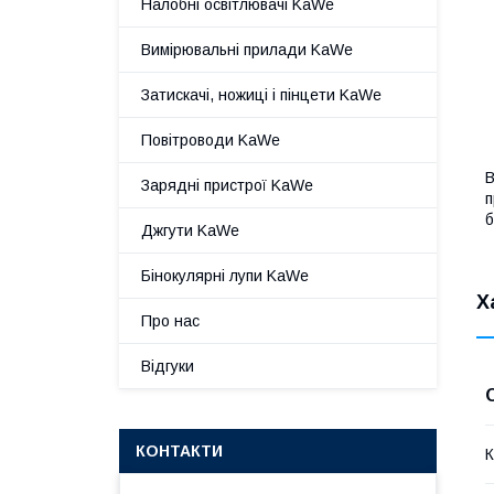
Налобні освітлювачі KaWe
Вимірювальні прилади KaWe
Затискачі, ножиці і пінцети KaWe
Повітроводи KaWe
В
Зарядні пристрої KaWe
п
б
Джгути KaWe
Бінокулярні лупи KaWe
Х
Про нас
Відгуки
КОНТАКТИ
К