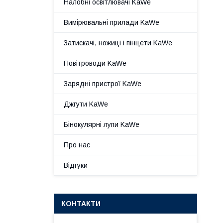
Налобні освітлювачі KaWe
Вимірювальні прилади KaWe
Затискачі, ножиці і пінцети KaWe
Повітроводи KaWe
Зарядні пристрої KaWe
Джгути KaWe
Бінокулярні лупи KaWe
Про нас
Відгуки
КОНТАКТИ