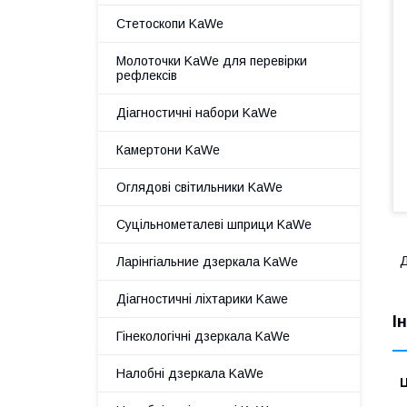
Стетоскопи KaWe
Молоточки KaWe для перевірки
рефлексів
Діагностичні набори KaWe
Камертони KaWe
Оглядові світильники KaWe
Суцільнометалеві шприци KaWe
Д
Ларінгіальние дзеркала KaWe
Діагностичні ліхтарики Kawe
І
Гінекологічні дзеркала KaWe
Налобні дзеркала KaWe
Ц