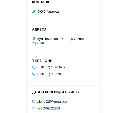
ООО Аламед
вул.Прирічна, 25-а, оф.7, Київ,
Україна
+380 (67) 232-18-39
+380 (50) 952-28-83
tr.lena925@gmail.com
+380509522883