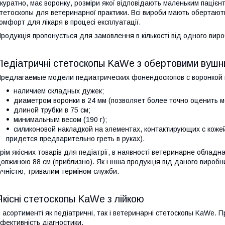
куратно, має воронку, розміри якої відповідають маленьким пацієн
тетоскопы для ветеринарної практики. Всі вироби мають обертают
омфорт для лікаря в процесі експлуатації.
родукція пропонується для замовлення в кількості від одного виро
Педіатричні стетоскопы KaWe з обертовими вушн
редлагаемые модели педиатрических фонендоскопов с воронкой
наличием складных дужек;
диаметром воронки в 24 мм (позволяет более точно оценить м
длиной трубки в 75 см;
минимальным весом (190 г);
силиконовой накладкой на элементах, контактирующих с коже
придется предварительно греть в руках).
рім якісних товарів для педіатрії, в наявності ветеринарне обладна
овжиною 88 см (приблизно). Як і інша продукція від даного виро
учністю, тривалим терміном служби.
Якісні стетоскопы KaWe з лійкою
 асортименті як педіатричні, так і ветеринарні стетоскопы KaWe. 
фективність діагностики.