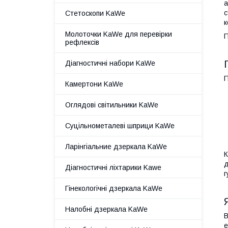
а
с
Стетоскопи KaWe
к
Молоточки KaWe для перевірки
П
рефлексів
Діагностичні набори KaWe
П
Камертони KaWe
Оглядові світильники KaWe
Суцільнометалеві шприци KaWe
Ларінгіальние дзеркала KaWe
К
д
Діагностичні ліхтарики Kawe
г
Гінекологічні дзеркала KaWe
Налобні дзеркала KaWe
В
е