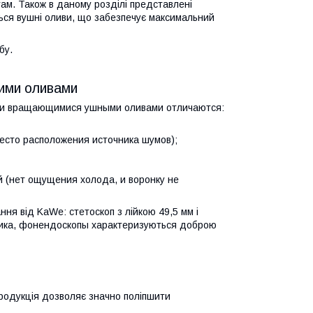
там. Також в даному розділі представлені
ься вушні оливи, що забезпечує максимальний
бу.
ими оливами
 и вращающимися ушными оливами отличаются:
есто расположения источника шумов);
й (нет ощущения холода, и воронку не
ння від KaWe: стетоскоп з лійкою 49,5 мм і
бника, фонендоскопы характеризуються доброю
Продукція дозволяє значно поліпшити