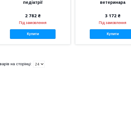
педіатрії
ветеринара
2 782 ₴
3 172 ₴
Під замовлення
Під замовлення
Купити
Купити