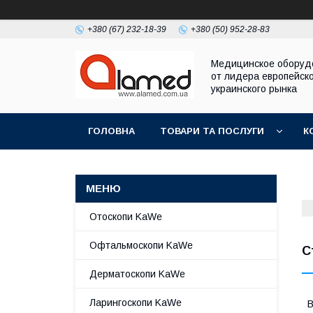
+380 (67) 232-18-39
+380 (50) 952-28-83
Медицинское оборуд
от лидера европейско
украинского рынка
ГОЛОВНА
ТОВАРИ ТА ПОСЛУГИ
К
Отоскопи KaWe
Офтальмоскопи KaWe
С
Дерматоскопи KaWe
Ларингоскопи KaWe
В