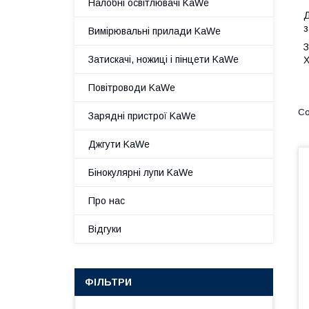
Налобні освітлювачі KaWe
Д
з
Вимірювальні прилади KaWe
З
Затискачі, ножиці і пінцети KaWe
Х
Повітроводи KaWe
Зарядні пристрої KaWe
Джгути KaWe
Бінокулярні лупи KaWe
Про нас
Відгуки
ФІЛЬТРИ